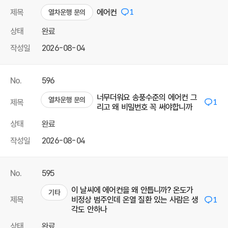
제목
에어컨
1
열차운행 문의
상태
완료
작성일
2026-08-04
No.
596
너무더워요 송풍수준의 에어컨 그
열차운행 문의
제목
1
리고 왜 비밀번호 꼭 써야합니까
상태
완료
작성일
2026-08-04
No.
595
이 날씨에 에어컨을 왜 안틉니까? 온도가
기타
제목
비정상 범주인데 온열 질환 있는 사람은 생
1
각도 안하나
상태
완료