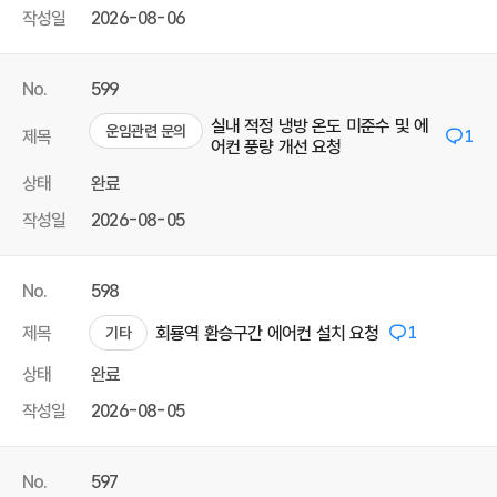
작성일
2026-08-06
No.
599
실내 적정 냉방 온도 미준수 및 에
운임관련 문의
제목
1
어컨 풍량 개선 요청
상태
완료
작성일
2026-08-05
No.
598
제목
회룡역 환승구간 에어컨 설치 요청
1
기타
상태
완료
작성일
2026-08-05
No.
597