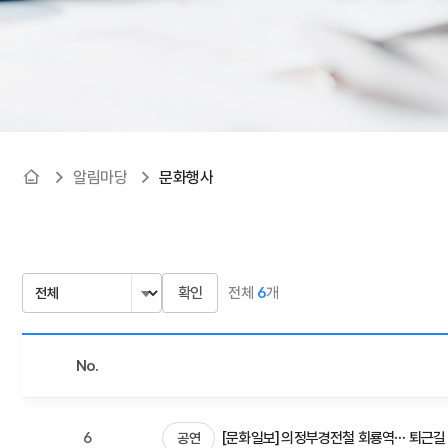
알림마당
문화행사
전체
6
개
No.
6
[문화일보] 의정부경전철 회룡역… 퇴근길 
공연