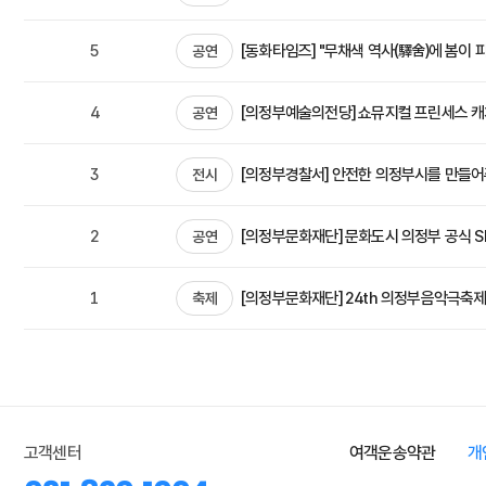
5
[동화타임즈] "무채색 역사(驛舍)에 봄이 피
공연
4
[의정부예술의전당] 쇼뮤지컬 프린세스 캐
공연
3
[의정부경찰서] 안전한 의정부시를 만들어주
전시
2
[의정부문화재단] 문화도시 의정부 공식 
공연
1
[의정부문화재단] 24th 의정부음악극축제
축제
고객센터
여객운송약관
개