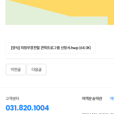
[양식] 의정부경전철 견학프로그램 신청서.hwp
(68.0K)
이전글
다음글
고객센터
여객운송약관
개
031.820.1004